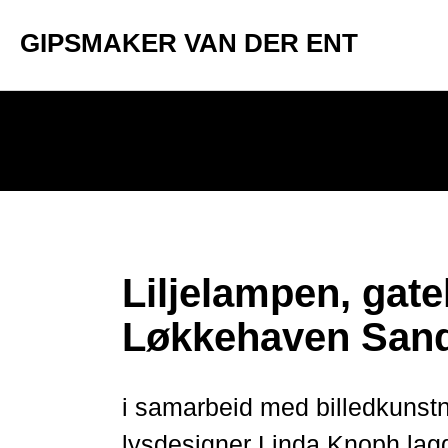
GIPSMAKER VAN DER ENT
Liljelampen, gatel
Løkkehaven San
i samarbeid med billedkunstn
lysdesigner Linda Knoph lagde