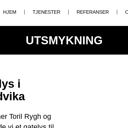
HJEM
TJENESTER
REFERANSER
UTSMYKNING
ys i
dvika
er Toril Rygh og
 vi et gatelys til