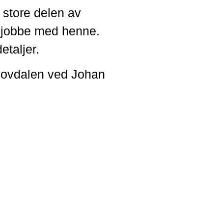
 store delen av
å jobbe med henne.
etaljer.
shovdalen ved Johan